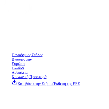
Ένωσις Ελλήνων Εφοπλιστών
Από το 1916, η Ένωση Ελλήνων Εφοπλιστών (ΕΕΕ) εκπροσωπεί
τα ελληνόκτητα και διαχειριζόμενα από την Ελλάδα εμπορικά
πλοία άνω των 3.000 gt με ελληνική και άλλες σημαίες.
Έκθεση 2025/26
Παγκόσμιος Στόλος
Βιωσιμότητα
Ευρώπη
Ελλάδα
Ασφάλεια
Κοινωνική Προσφορά
Κατεβάστε την Ετήσια Έκθεση της ΕΕΕ
Επικοινωνία
Ακτή Μιαούλη 85, 185 38 Πειραιάς